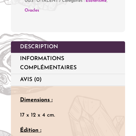
UGS :
O-TALENT
Catégories :
Ésotérisme
,
L'Oracle
Oracles
des
talents
révélés
DESCRIPTION
INFORMATIONS
COMPLÉMENTAIRES
AVIS (0)
Dimensions :
17 x 12 x 4 cm.
Édition :