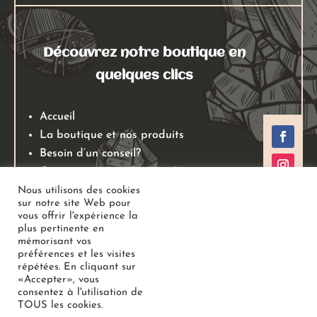
Découvrez notre boutique en
quelques clics
Accueil
La boutique et nos produits
Besoin d’un conseil?
Qui sommes nous?
Mentions légales
Nous utilisons des cookies
sur notre site Web pour
Conditions générales de ventes
vous offrir l'expérience la
Politiques de retours
plus pertinente en
mémorisant vos
Politique de confidentialité
préférences et les visites
répétées. En cliquant sur
«Accepter», vous
Copyright
Au Jardin des Gemmes
– Boutique de lithothérapie
consentez à l'utilisation de
TOUS les cookies.
– Bien-être –
Tous droits réservés