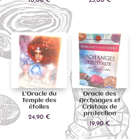
10,00
€
23,00
€
Ajouter au panier
Ajouter au panier
L’Oracle du
Oracle des
Temple des
Archanges et
étoiles
Cristaux de
protection
24,90
€
19,90
€
Ajouter au panier
Ajouter au panier