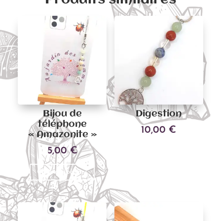
Bijou de
Digestion
téléphone
10,00
€
« Amazonite »
5,00
€
Ajouter au panier
Ce
Choix des options
produit
a
plusieurs
variations.