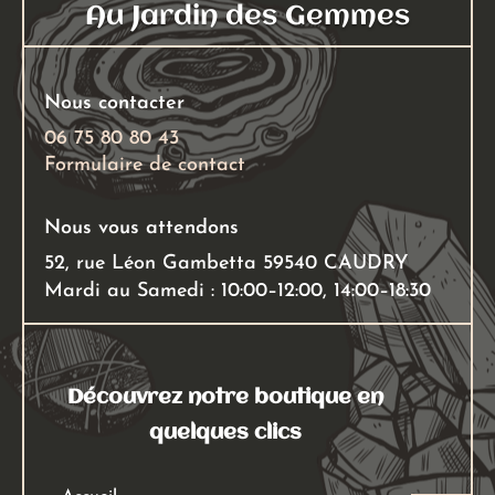
Au Jardin des Gemmes
être
choisies
sur
Nous contacter
la
page
06 75 80 80 43
Formulaire de contact
du
produit
Nous vous attendons
52, rue Léon Gambetta 59540 CAUDRY
Mardi au Samedi : 10:00–12:00, 14:00–18:30
Découvrez notre boutique en
quelques clics