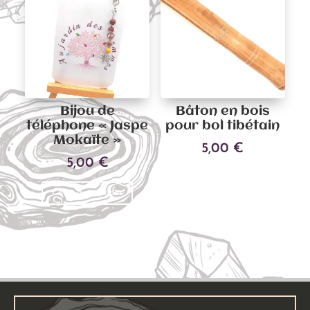
Les
options
peuvent
être
choisies
sur
Bijou de
Bâton en bois
la
téléphone « Jaspe
pour bol tibétain
page
Mokaïte »
5,00
€
du
5,00
€
produit
Ajouter au panier
Ce
Choix des options
produit
a
plusieurs
variations.
Les
options
peuvent