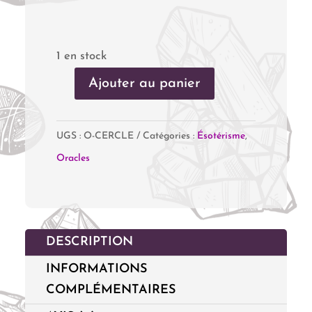
1 en stock
Ajouter au panier
quantité
de
UGS :
O-CERCLE
Catégories :
Ésotérisme
,
L'oracle
Oracles
du
cercle
DESCRIPTION
INFORMATIONS
COMPLÉMENTAIRES