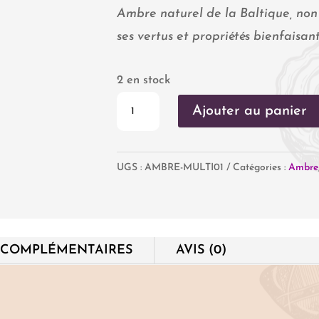
Ambre naturel de la Baltique, non
ses vertus et propriétés bienfaisant
2 en stock
quantité
Ajouter au panier
de
Collier
UGS :
AMBRE-MULTI01
Catégories :
Ambre
Ambre
multicolore
 COMPLÉMENTAIRES
AVIS (0)