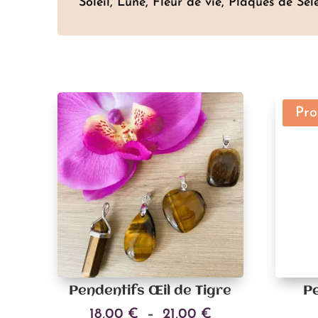
Soleil, Lune, Fleur de vie, Plaques de Sél
Pro
Pendentifs Œil de Tigre
Pe
Plage
18,00
€
–
21,00
€