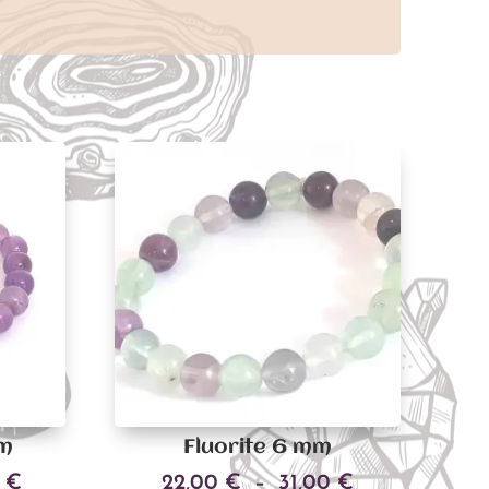
mm
Fluorite 6 mm
Plage
Plage
0
€
22,00
€
–
31,00
€