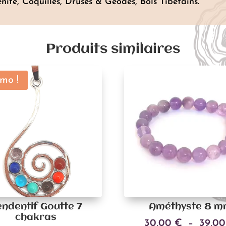
énite, Coquilles, Druses & Géodes, Bols Tibétains.
Produits similaires
mo !
ndentif Goutte 7
Améthyste 8 
chakras
30,00
€
–
39,0