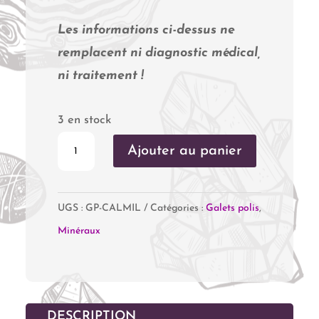
Les informations ci-dessus ne
remplacent ni diagnostic médical,
ni traitement !
3 en stock
quantité
Ajouter au panier
de
Calcite
UGS :
GP-CALMIL
Catégories :
Galets polis
,
Miel
Minéraux
DESCRIPTION