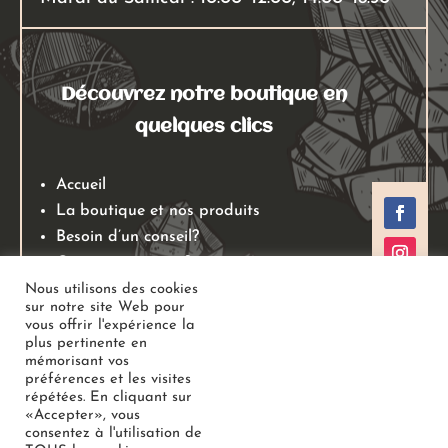
Découvrez notre boutique en
quelques clics
Accueil
La boutique et nos produits
Besoin d’un conseil?
Qui sommes nous?
Mentions légales
Nous utilisons des cookies
sur notre site Web pour
Conditions générales de ventes
vous offrir l'expérience la
Politiques de retours
plus pertinente en
mémorisant vos
Politique de confidentialité
préférences et les visites
répétées. En cliquant sur
«Accepter», vous
Copyright
Au Jardin des Gemmes
– Boutique de lithothérapie
consentez à l'utilisation de