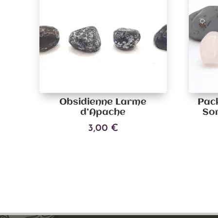
Obsidienne Larme
Pac
d’Apache
So
3,00
€
Ajouter au panier