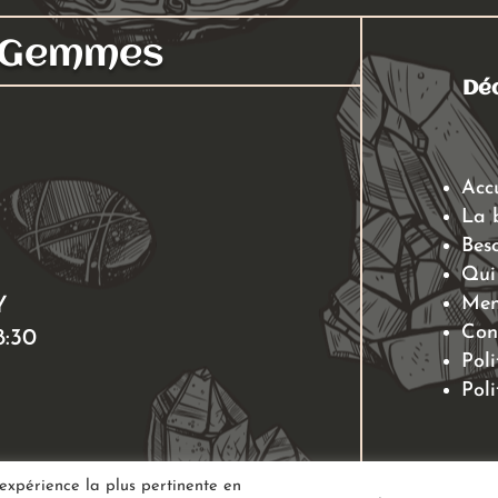
s Gemmes
Déc
Acc
La 
Beso
Qui
Men
Y
Con
8:30
Poli
Poli
'expérience la plus pertinente en