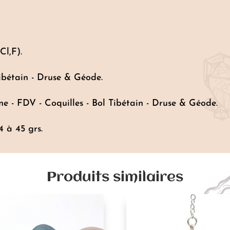
l,F).
ibétain - Druse & Géode.
ne - FDV - Coquilles - Bol Tibétain - Druse & Géode.
 à 45 grs.
Produits similaires