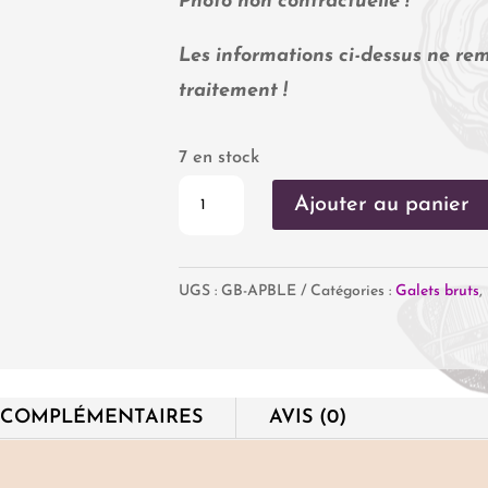
Photo non contractuelle !
Les informations ci-dessus ne rem
traitement !
7 en stock
quantité
Ajouter au panier
de
Apatite
UGS :
GB-APBLE
Catégories :
Galets bruts
,
Bleue
 COMPLÉMENTAIRES
AVIS (0)