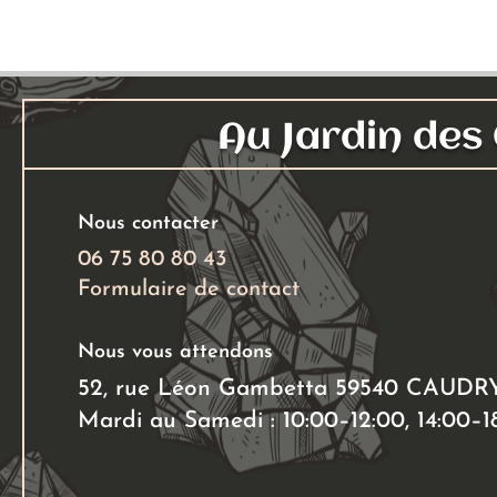
Les
options
peuvent
être
choisies
Au Jardin de
sur
la
page
Nous contacter
du
06 75 80 80 43
produit
Formulaire de contact
Nous vous attendons
52, rue Léon Gambetta 59540 CAUDR
Mardi au Samedi : 10:00–12:00, 14:00–1