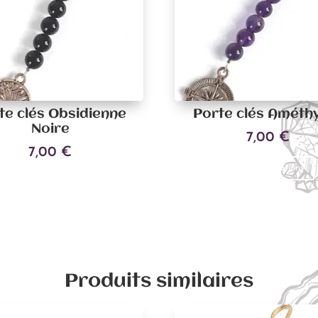
te clés Obsidienne
Porte clés Améth
Noire
7,00
€
7,00
€
Choix des options
Ce
Choix des options
produit
a
plusieurs
variations.
Les
Produits similaires
options
peuvent
être