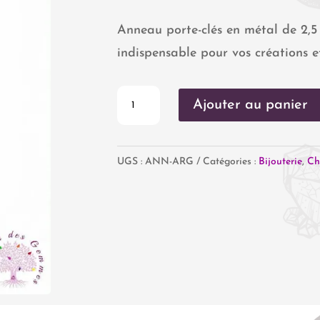
Anneau porte-clés en métal de 2,5 
indispensable pour vos créations e
quantité
Ajouter au panier
de
Anneau
UGS :
ANN-ARG
Catégories :
Bijouterie
,
Ch
de
Porte-
Clés