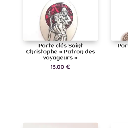
Porte clés Saint
Por
Christophe « Patron des
voyageurs »
15,00
€
Ce
Choix des options
produit
a
plusieurs
variations.
Les
options
peuvent