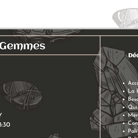
s Gemmes
Déc
Acc
La 
Beso
Qui
Men
Y
Con
8:30
Poli