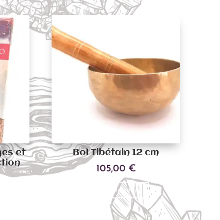
es et
Bol Tibétain 12 cm
ction
105,00
€
Ajouter au panier