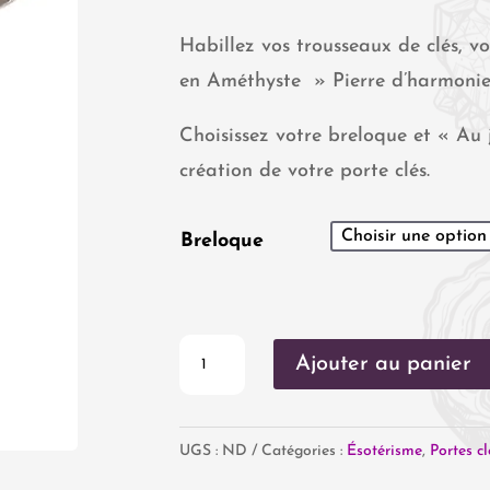
Habillez vos trousseaux de clés, vo
en Améthyste » Pierre d’harmonie e
Choisissez votre breloque et « Au
création de votre porte clés.
Breloque
quantité
Ajouter au panier
de
Porte
UGS :
ND
Catégories :
Ésotérisme
,
Portes cl
clés