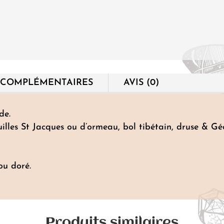
Améthyste
 COMPLÉMENTAIRES
AVIS (0)
de.
uilles St Jacques ou d’ormeau, bol tibétain, druse & Gé
ou doré.
Produits similaires