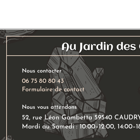
plusieurs
variations.
Les
options
peuvent
Au Jardin de
être
choisies
sur
Nous contacter
la
page
06 75 80 80 43
du
Formulaire de contact
produit
Nous vous attendons
52, rue Léon Gambetta 59540 CAUDR
Mardi au Samedi : 10:00–12:00, 14:00–1