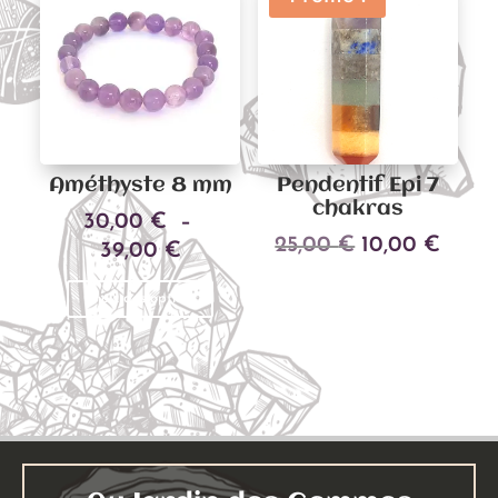
Les
options
options
peuven
peuvent
être
être
choisies
choisies
sur
sur
la
Améthyste 8 mm
Pendentif Epi 7
la
page
chakras
30,00
€
–
page
du
Le
Le
25,00
€
10,00
€
Plage
39,00
€
du
produit
prix
prix
de
Ce
produit
Ajouter au panier
Choix des options
initial
actue
prix :
produit
était :
est :
30,00 €
a
25,00 €.
10,00
à
plusieurs
39,00 €
variations.
Les
options
peuvent