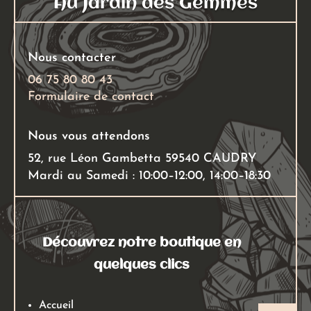
Au Jardin des Gemmes
être
choisies
sur
Nous contacter
la
page
06 75 80 80 43
Formulaire de contact
du
produit
Nous vous attendons
52, rue Léon Gambetta 59540 CAUDRY
Mardi au Samedi : 10:00–12:00, 14:00–18:30
Découvrez notre boutique en
quelques clics
Accueil