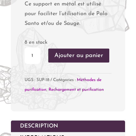
Ce support en métal est utilisé
pour faciliter l’utilisation de Palo
Santo et/ou de Sauge.
8 en stock
quantité
Ajouter au panier
de
Support
UGS :
SUP-18
Catégories :
Méthodes de
pour
purification
,
Rechargement et purification
Palo
Santo
&
Sauge
DESCRIPTION