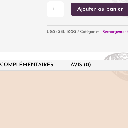
quantité
Ajouter au panier
de
Sel
UGS :
SEL-100G
Catégories :
Rechargement 
d'Himalaya
100
g
 COMPLÉMENTAIRES
AVIS (0)