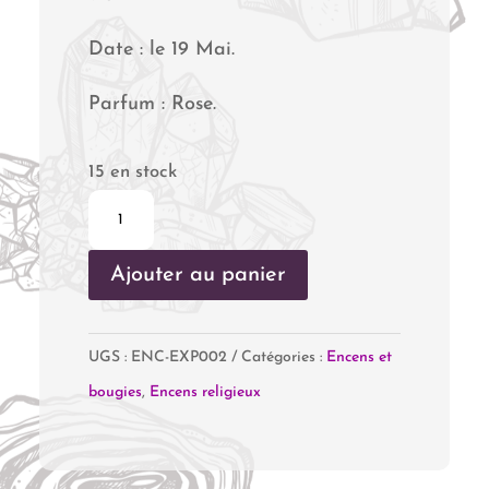
Date : le 19 Mai.
Parfum : Rose.
15 en stock
quantité
de
Ajouter au panier
Saint
Expédit
UGS :
ENC-EXP002
Catégories :
Encens et
bougies
,
Encens religieux