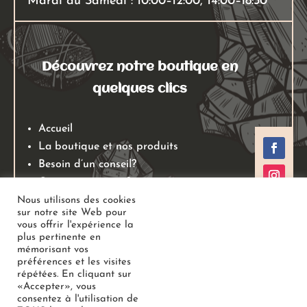
Mardi au Samedi : 10:00–12:00, 14:00–18:30
Découvrez notre boutique en
quelques clics
Accueil
La boutique et nos produits
Besoin d’un conseil?
Qui sommes nous?
Mentions légales
Nous utilisons des cookies
sur notre site Web pour
Conditions générales de ventes
vous offrir l'expérience la
Politiques de retours
plus pertinente en
mémorisant vos
Politique de confidentialité
préférences et les visites
répétées. En cliquant sur
«Accepter», vous
Copyright
Au Jardin des Gemmes
– Boutique de lithothérapie
consentez à l'utilisation de