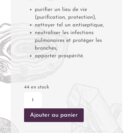
purifier un lieu de vie
(purification, protection),
nettoyer tel un antiseptique,
neutraliser les infections
pulmonaires et protéger les
bronches,
apporter prospérité.
44 en stock
quantité
de
Ajouter au panier
Encens
Benjoin