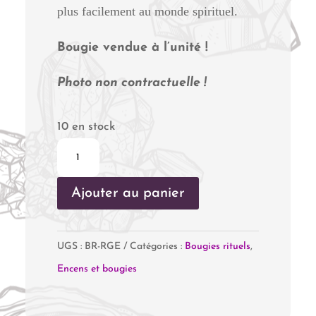
plus facilement au monde spirituel.
Bougie vendue à l’unité !
Photo non contractuelle !
10 en stock
quantité
de
Ajouter au panier
Rouge
-
Amour
UGS :
BR-RGE
Catégories :
Bougies rituels
,
Encens et bougies