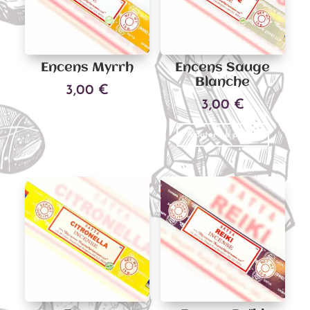
sur
la
page
du
Encens Myrrh
Encens Sauge
produit
Blanche
3,00
€
3,00
€
Ajouter au panier
Ajouter au panier