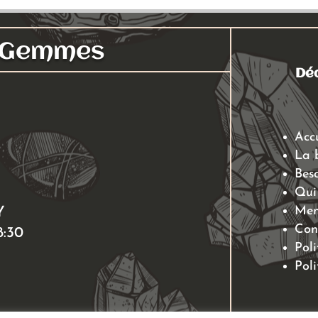
s Gemmes
Déc
Acc
La 
Beso
Qui
Men
Y
Con
8:30
Poli
Poli