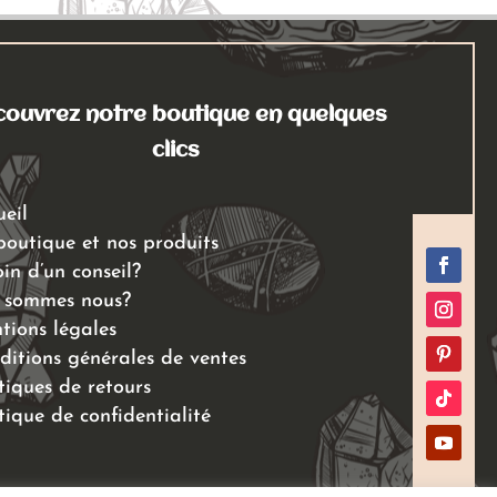
peuvent
être
choisies
sur
ouvrez notre boutique en quelques
la
page
clics
du
produit
ueil
boutique et nos produits
in d’un conseil?
 sommes nous?
tions légales
ditions générales de ventes
tiques de retours
tique de confidentialité