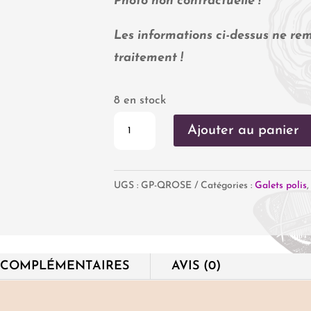
Photo non contractuelle !
Les informations ci-dessus ne rem
traitement !
8 en stock
quantité
Ajouter au panier
de
Quartz
UGS :
GP-QROSE
Catégories :
Galets polis
Rose
 COMPLÉMENTAIRES
AVIS (0)