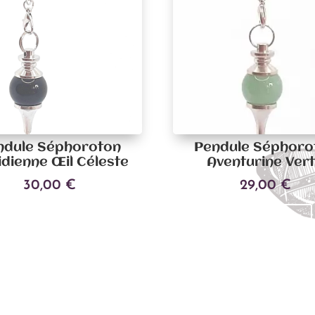
ndule Séphoroton
Pendule Séphoro
dienne Œil Céleste
Aventurine Ver
30,00
€
29,00
€
Ajouter au panier
Lire la suite