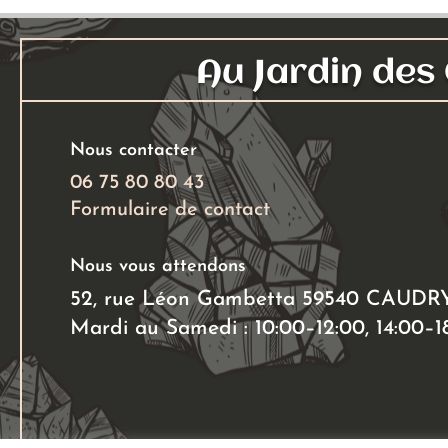
peuvent
être
choisies
Au Jardin de
sur
la
page
Nous contacter
du
06 75 80 80 43
produit
Formulaire de contact
Nous vous attendons
52, rue Léon Gambetta 59540 CAUDR
Mardi au Samedi : 10:00–12:00, 14:00–1