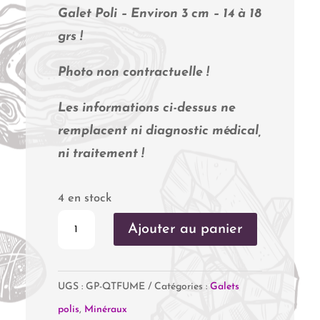
Galet Poli – Environ 3 cm – 14 à 18
grs !
Photo non contractuelle !
Les informations ci-dessus ne
remplacent ni diagnostic médical,
ni traitement !
4 en stock
quantité
Ajouter au panier
de
Quartz
UGS :
GP-QTFUME
Catégories :
Galets
Fumé
polis
,
Minéraux