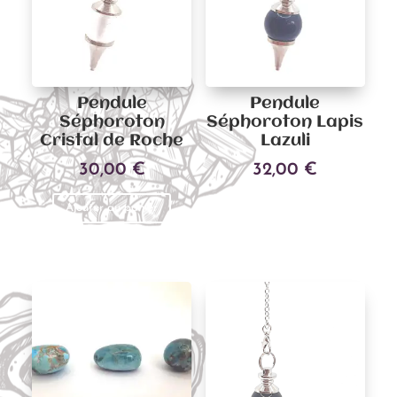
Pendule
Pendule
Séphoroton
Séphoroton Lapis
Cristal de Roche
Lazuli
30,00
€
32,00
€
Ajouter au panier
Lire la suite