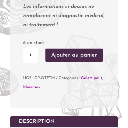
Les informations ci-dessus ne
remplacent ni diagnostic médical,
ni traitement !
6 en stock
quantité
Ajouter au panier
de
Quartz
UGS :
GP-QTFTM
Catégories :
Galets polis
,
Fantôme
Minéraux
DESCRIPTION