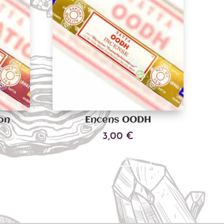
on
Encens OODH
3,00
€
Ajouter au panier