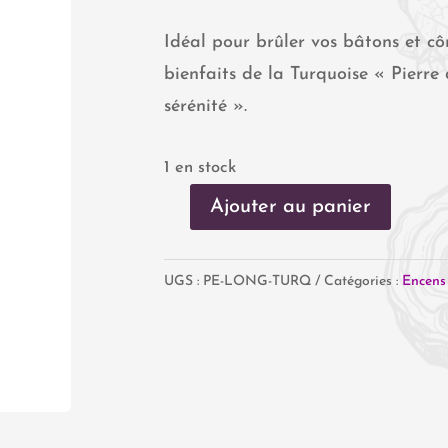
Idéal pour brûler vos bâtons et cô
bienfaits de la Turquoise « Pierre
sérénité ».
1 en stock
Ajouter au panier
quantité
de
UGS :
PE-LONG-TURQ
Catégories :
Encens
Porte
encens
Turquoise