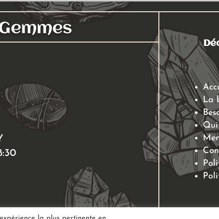
s Gemmes
Déc
Acc
La 
Beso
Qui
Men
Y
Con
8:30
Poli
Poli
'expérience la plus pertinente en