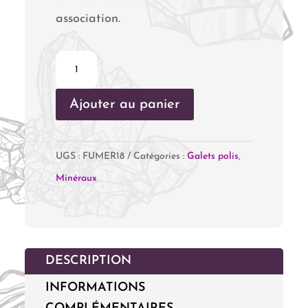
association.
quantité
de
Ajouter au panier
Pack
Arrêter
de
UGS :
FUMER18
Catégories :
Galets polis
,
Fumer
Minéraux
DESCRIPTION
INFORMATIONS