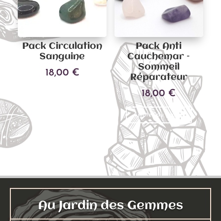
être
être
choisies
choisies
sur
sur
Pack Circulation
Pack Anti
la
la
Sanguine
Cauchemar –
page
page
Sommeil
18,00
€
du
du
Réparateur
produit
produit
18,00
€
Ajouter au panier
Ajouter au panier
Au Jardin des Gemmes