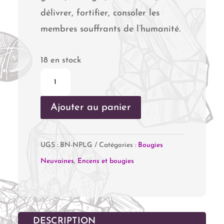
délivrer, fortifier, consoler les
membres souffrants de l’humanité.
18 en stock
quantité
de
Ajouter au panier
Nous
prions
pour
UGS :
BN-NPLG
Catégories :
Bougies
la
Neuvaines
,
Encens et bougies
guérison
DESCRIPTION