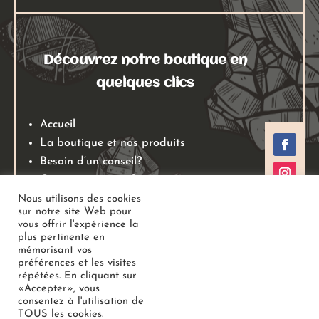
Découvrez notre boutique en
quelques clics
Accueil
La boutique et nos produits
Besoin d’un conseil?
Qui sommes nous?
Mentions légales
Nous utilisons des cookies
sur notre site Web pour
Conditions générales de ventes
vous offrir l'expérience la
Politiques de retours
plus pertinente en
mémorisant vos
Politique de confidentialité
préférences et les visites
répétées. En cliquant sur
«Accepter», vous
Copyright
Au Jardin des Gemmes
– Boutique de lithothérapie
consentez à l'utilisation de
TOUS les cookies.