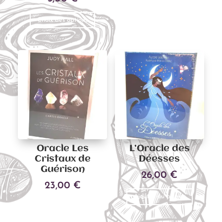
Ce
Choix des options
produit
a
plusieurs
variations.
Les
options
peuvent
être
choisies
sur
Oracle Les
L’Oracle des
la
Cristaux de
Déesses
page
Guérison
26,00
€
du
23,00
€
produit
Ajouter au panier
Ajouter au panier