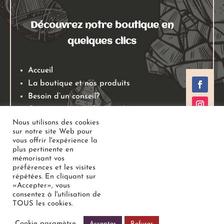
Découvrez notre boutique en
quelques clics
Accueil
La boutique et nos produits
Besoin d’un conseil?
Qui sommes nous?
Mentions légales
Nous utilisons des cookies
sur notre site Web pour
Conditions générales de ventes
vous offrir l'expérience la
Politiques de retours
plus pertinente en
mémorisant vos
Politique de confidentialité
préférences et les visites
répétées. En cliquant sur
«Accepter», vous
Copyright
Au Jardin des Gemmes
– Boutique de lithothérapie
consentez à l'utilisation de
TOUS les cookies.
– Bien-être –
Tous droits réservés
Cookie paramètre
Accepter
Refuser