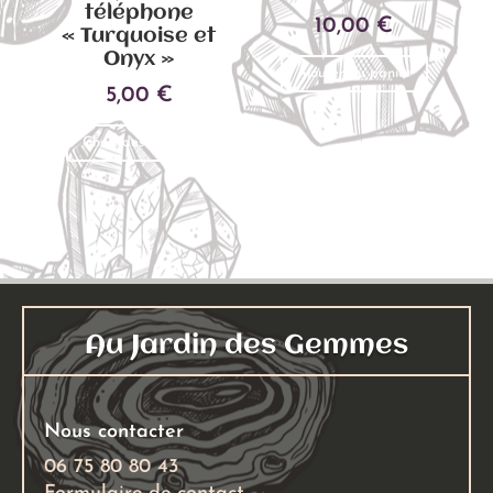
téléphone
10,00
€
« Turquoise et
Onyx »
Ajouter au panier
5,00
€
Ce
Choix des options
produit
a
plusieurs
variations.
Les
options
peuvent
Au Jardin des Gemmes
être
choisies
sur
Nous contacter
la
page
06 75 80 80 43