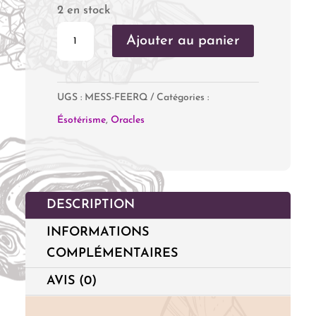
2 en stock
quantité
Ajouter au panier
de
Messages
UGS :
MESS-FEERQ
Catégories :
féériques
Ésotérisme
,
Oracles
du
royaume
des
arbres
DESCRIPTION
INFORMATIONS
COMPLÉMENTAIRES
AVIS (0)