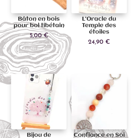
Bâton en bois
L’Oracle du
pour bol tibétain
Temple des
étoiles
5,00
€
24,90
€
Ajouter au panier
Ajouter au panier
Bijou de
Confiance en Soi