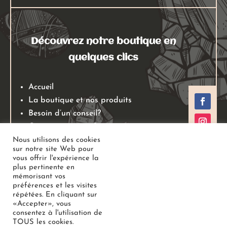
Découvrez notre boutique en
quelques clics
Accueil
La boutique et nos produits
Besoin d’un conseil?
Qui sommes nous?
Mentions légales
Nous utilisons des cookies
sur notre site Web pour
Conditions générales de ventes
vous offrir l'expérience la
Politiques de retours
plus pertinente en
mémorisant vos
Politique de confidentialité
préférences et les visites
répétées. En cliquant sur
«Accepter», vous
Copyright
Au Jardin des Gemmes
– Boutique de lithothérapie
consentez à l'utilisation de
TOUS les cookies.