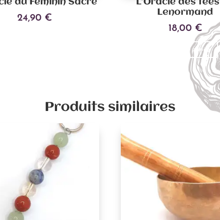
cle du Féminin Sacré
L’Oracle des fées
Lenormand
24,90
€
18,00
€
Ajouter au panier
Ajouter au panier
Produits similaires