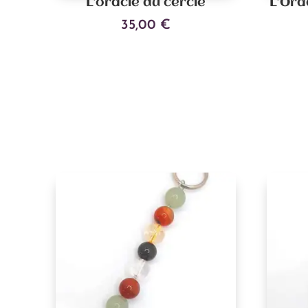
L’oracle du cercle
L’Ora
35,00
€
Ajouter au panier