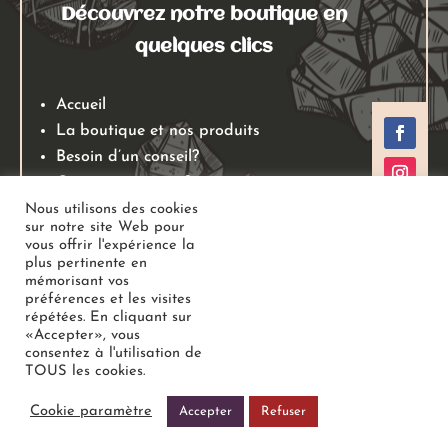
Découvrez notre boutique en
quelques clics
Accueil
La boutique et nos produits
Besoin d’un conseil?
Qui sommes nous?
Mentions légales
Nous utilisons des cookies
sur notre site Web pour
Conditions générales de ventes
vous offrir l'expérience la
Politiques de retours
plus pertinente en
mémorisant vos
Politique de confidentialité
préférences et les visites
répétées. En cliquant sur
«Accepter», vous
Copyright
Au Jardin des Gemmes
– Boutique de lithothérapie
consentez à l'utilisation de
TOUS les cookies.
– Bien-être –
Tous droits réservés
Cookie paramètre
Accepter
Refuser
Réalisé avec
Pixel Online Création