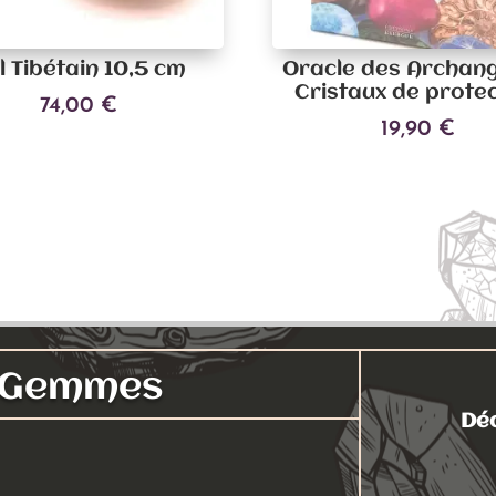
l Tibétain 10,5 cm
Oracle des Archang
Cristaux de prote
74,00
€
19,90
€
Ajouter au panier
Ajouter au panier
s Gemmes
Déc