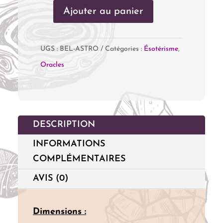
Ajouter au panier
quantité
de
UGS :
BEL-ASTRO
Catégories :
Ésotérisme
,
Le
Oracles
Belline
Astrologique
DESCRIPTION
INFORMATIONS
COMPLÉMENTAIRES
AVIS (0)
Dimensions :