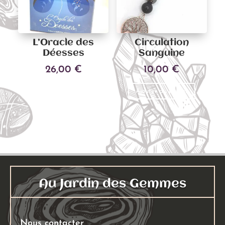
être
être
choisies
choisies
sur
sur
L’Oracle des
Circulation
la
la
Déesses
Sanguine
page
page
26,00
€
10,00
€
du
du
produit
produit
Ajouter au panier
Ajouter au panier
Au Jardin des Gemmes
Nous contacter