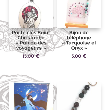
Porte clés Saint
Bijou de
Christophe
téléphone
« Patron des
« Turquoise et
voyageurs »
Onyx »
15,00
€
5,00
€
Ce
Ce
Choix des options
Choix des options
produit
produit
a
a
plusieurs
plusieu
variations.
variati
Les
Les
options
options
peuvent
peuven