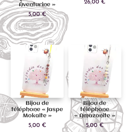
26,00
€
Aventurine »
5,00
€
Ajouter au panier
Ce
Choix des options
produit
a
plusieurs
variations.
Les
options
peuvent
être
choisies
sur
Bijou de
Bijou de
la
téléphone « Jaspe
téléphone
page
Mokaïte »
« Amazonite »
du
5,00
€
5,00
€
produit