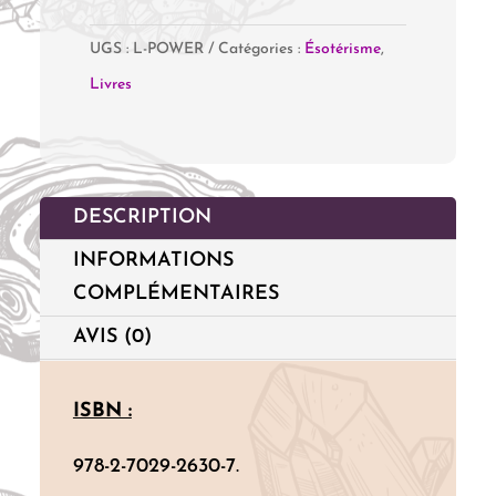
de
UGS :
L-POWER
Catégories :
Ésotérisme
,
Le
Livres
Grand
Livre
des
Power
DESCRIPTION
Soins
INFORMATIONS
COMPLÉMENTAIRES
AVIS (0)
ISBN :
978-2-7029-2630-7.