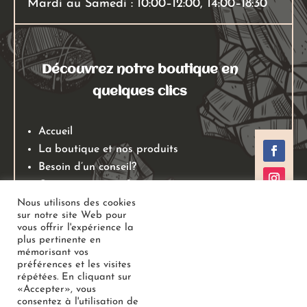
Mardi au Samedi : 10:00–12:00, 14:00–18:30
Découvrez notre boutique en
quelques clics
Accueil
La boutique et nos produits
Besoin d’un conseil?
Qui sommes nous?
Mentions légales
Nous utilisons des cookies
sur notre site Web pour
Conditions générales de ventes
vous offrir l'expérience la
Politiques de retours
plus pertinente en
mémorisant vos
Politique de confidentialité
préférences et les visites
répétées. En cliquant sur
«Accepter», vous
Copyright
Au Jardin des Gemmes
– Boutique de lithothérapie
consentez à l'utilisation de