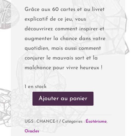
19,90 €.
14,00 €.
Grâce aux 60 cartes et au livret
explicatif de ce jeu, vous
découvrirez comment inspirer et
augmenter la chance dans votre
quotidien, mais aussi comment
conjurer le mauvais sort et la
malchance pour vivre heureux !
1 en stock
Ajouter au panier
quantité
de
UGS :
CHANCE-1
Catégories :
Ésotérisme
,
Le
Oracles
coffret