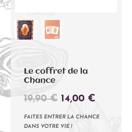
Le coffret de la
Chance
LE
LE
19,90
€
14,00
€
PRIX
PRIX
INITIAL
ACTUE
FAITES ENTRER LA CHANCE
ÉTAIT :
EST :
DANS VOTRE VIE !