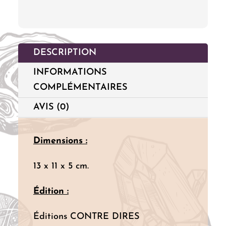
de
la
Chance
DESCRIPTION
INFORMATIONS
COMPLÉMENTAIRES
AVIS (0)
Dimensions :
13 x 11 x 5 cm.
Édition :
Éditions CONTRE DIRES