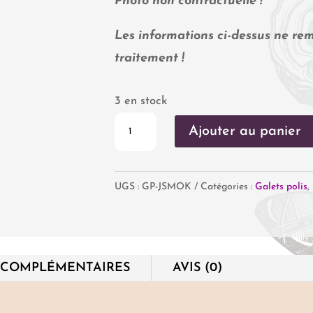
Photo non contractuelle !
Les informations ci-dessus ne rem
traitement !
3 en stock
quantité
Ajouter au panier
de
Jaspe
UGS :
GP-JSMOK
Catégories :
Galets polis
,
Mokaïte
 COMPLÉMENTAIRES
AVIS (0)