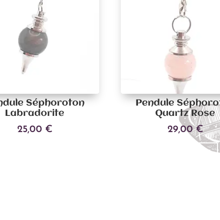
ndule Séphoroton
Pendule Séphoro
Labradorite
Quartz Rose
25,00
€
29,00
€
Ajouter au panier
Ajouter au panier