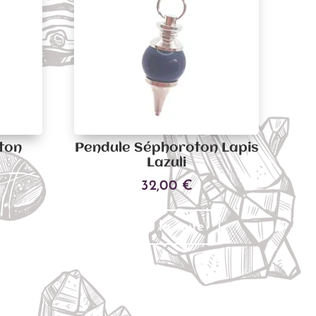
ton
Pendule Séphoroton Lapis
Lazuli
32,00
€
Lire la suite