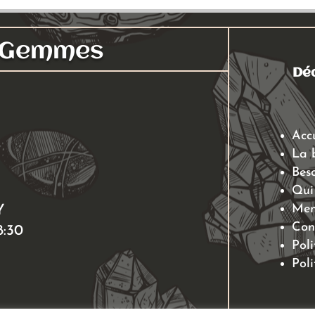
s Gemmes
Déc
Acc
La 
Beso
Qui
Men
Y
Con
8:30
Poli
Poli