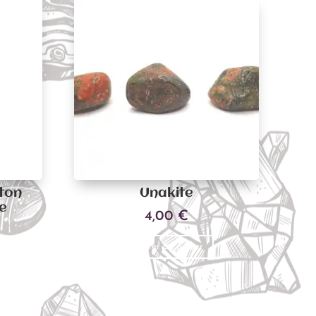
ton
Unakite
he
4,00
€
Ajouter au panier