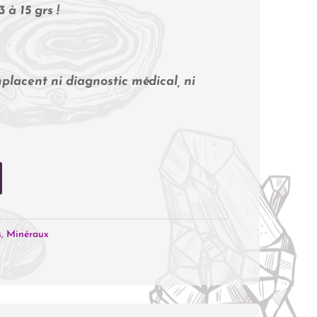
 à 15 grs !
placent ni diagnostic médical, ni
s
,
Minéraux