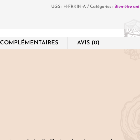
UGS :
H-FRKIN-A
Catégories :
Bien-être an
Essentielle
"Frankincense"
 COMPLÉMENTAIRES
AVIS (0)