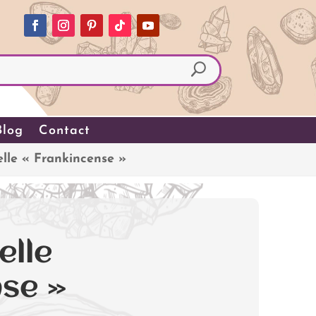
Blog
Contact
elle « Frankincense »
elle
se »