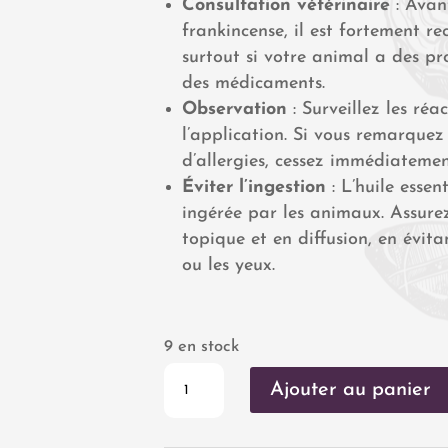
Consultation vétérinaire
: Avant
frankincense, il est fortement r
surtout si votre animal a des p
des médicaments.
Observation
: Surveillez les ré
l’application. Si vous remarquez 
d’allergies, cessez immédiatement 
Éviter l’ingestion
: L’huile essen
ingérée par les animaux. Assurez
topique et en diffusion, en évit
ou les yeux.
9 en stock
quantité
Ajouter au panier
de
Huile