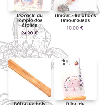
L’Oracle du
Amour – Relations
Temple des
Amoureuses
étoiles
10,00
€
24,90
€
Ajouter au panier
Ajouter au panier
Bâton en bois
Bijou de