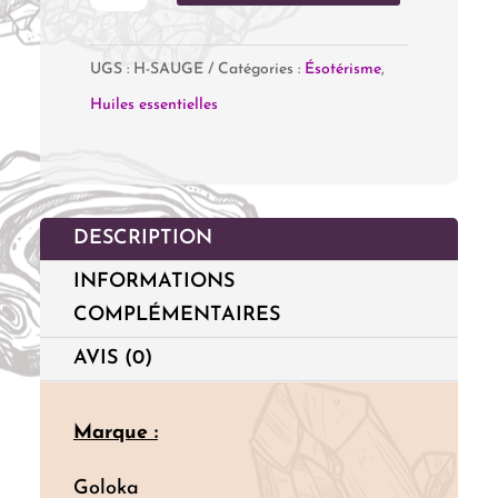
de
Huile
UGS :
H-SAUGE
Catégories :
Ésotérisme
,
Essentielle
Huiles essentielles
"Sauge"
DESCRIPTION
INFORMATIONS
COMPLÉMENTAIRES
AVIS (0)
Marque :
Goloka