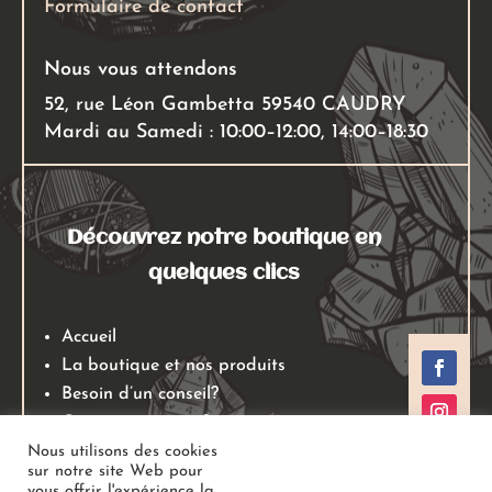
Formulaire de contact
du
produit
Nous vous attendons
52, rue Léon Gambetta 59540 CAUDRY
Mardi au Samedi : 10:00–12:00, 14:00–18:30
Découvrez notre boutique en
quelques clics
Accueil
La boutique et nos produits
Besoin d’un conseil?
Qui sommes nous?
Mentions légales
Nous utilisons des cookies
sur notre site Web pour
Conditions générales de ventes
vous offrir l'expérience la