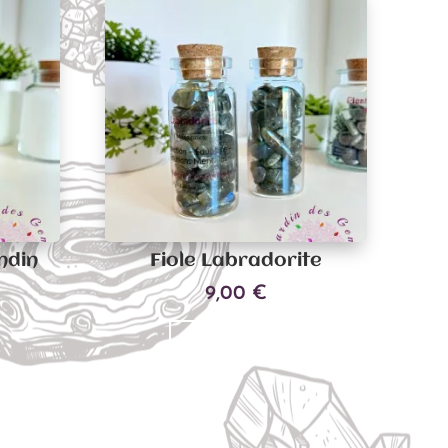
ndin
Fiole Labradorite
9,00
€
Ajouter au panier