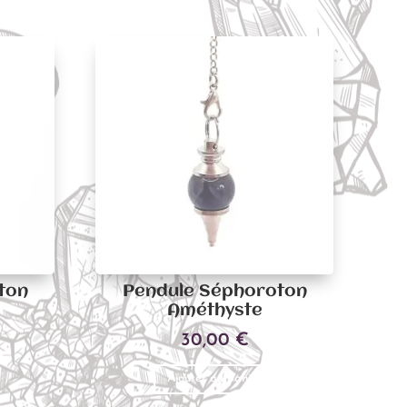
ton
Pendule Séphoroton
Améthyste
30,00
€
Ajouter au panier