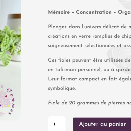
Mémoire – Concentration – Organ
Plongez dans l’univers délicat de n
créations en verre remplies de ch
soigneusement sélectionnées et as
Ces fioles peuvent être utilisées de
en talisman personnel, ou à garder
Leur format compact en fait égal
symbolique.
Fiole de 20 grammes de pierres nat
quantité
Ajouter au panier
de