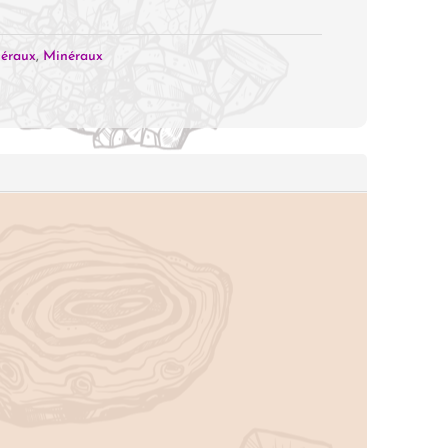
néraux
,
Minéraux