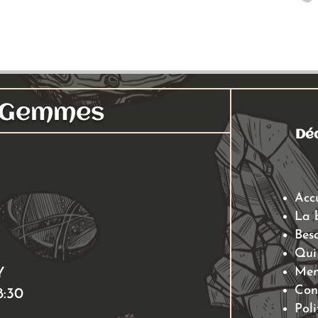
s Gemmes
Déc
Acc
La 
Beso
Qui
Men
Y
Con
8:30
Poli