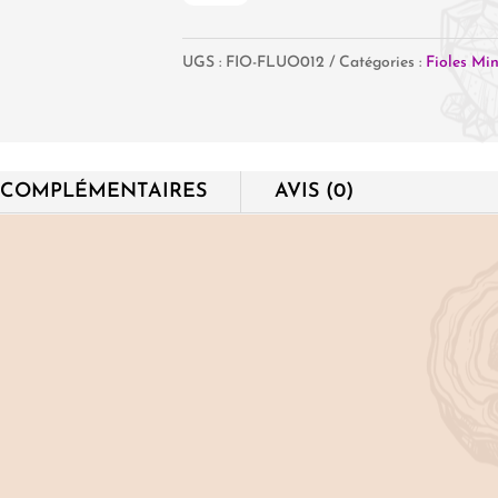
Fiole
UGS :
FIO-FLUO012
Catégories :
Fioles Mi
Fluorite
 COMPLÉMENTAIRES
AVIS (0)