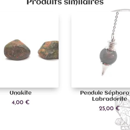
Produits similaires
Unakite
Pendule Séphoro
Labradorite
4,00
€
25,00
€
Ajouter au panier
Ajouter au panier