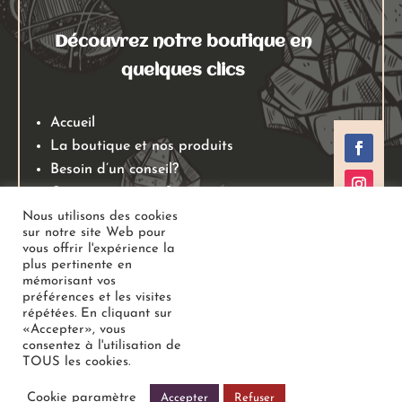
Découvrez notre boutique en
quelques clics
Accueil
La boutique et nos produits
Besoin d’un conseil?
Qui sommes nous?
Mentions légales
Nous utilisons des cookies
sur notre site Web pour
Conditions générales de ventes
vous offrir l'expérience la
Politiques de retours
plus pertinente en
mémorisant vos
Politique de confidentialité
préférences et les visites
répétées. En cliquant sur
«Accepter», vous
Copyright
Au Jardin des Gemmes
– Boutique de lithothérapie
consentez à l'utilisation de
TOUS les cookies.
– Bien-être –
Tous droits réservés
Cookie paramètre
Accepter
Refuser