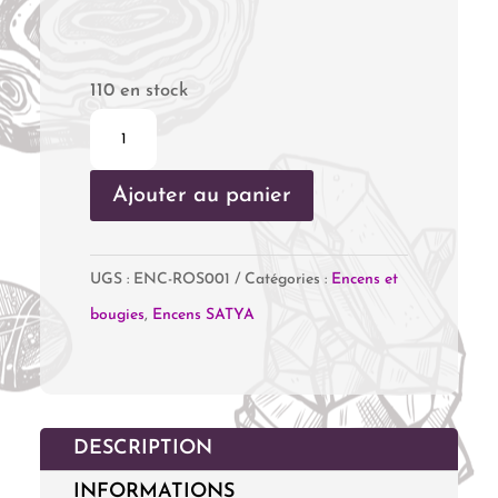
110 en stock
quantité
de
Ajouter au panier
Encens
Rose
UGS :
ENC-ROS001
Catégories :
Encens et
bougies
,
Encens SATYA
DESCRIPTION
INFORMATIONS