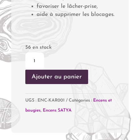
favoriser le lâcher-prise,
aide à supprimer les blocages.
56 en stock
quantité
de
Ajouter au panier
Encens
Karma
UGS :
ENC-KAR001
Catégories :
Encens et
bougies
,
Encens SATYA