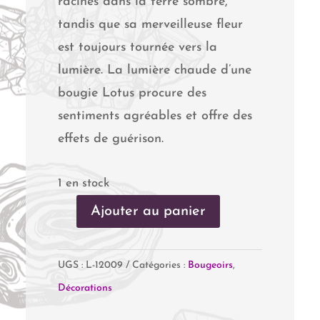
racines dans la terre sombre,
tandis que sa merveilleuse fleur
est toujours tournée vers la
lumière. La lumière chaude d’une
bougie Lotus procure des
sentiments agréables et offre des
effets de guérison.
1 en stock
Ajouter au panier
quantité
de
UGS :
L-12009
Catégories :
Bougeoirs
,
Eclairage
Décorations
Fleur
de