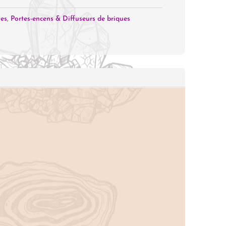
ies
,
Portes-encens & Diffuseurs de briques