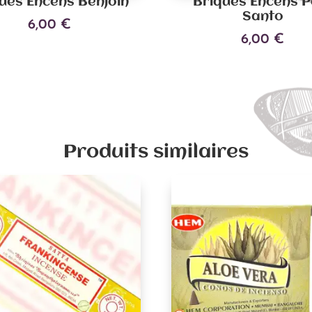
ues Encens Benjoin
Briques Encens P
Santo
6,00
€
6,00
€
Ajouter au panier
Ajouter au panier
Produits similaires