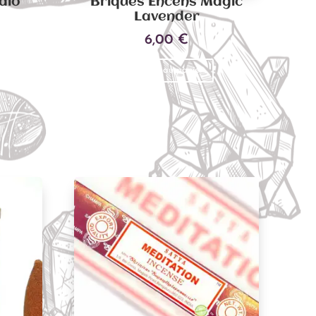
alo
Briques Encens Magic
Lavender
6,00
€
Ajouter au panier