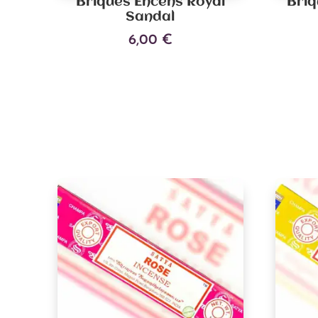
Briques Encens Royal
Briq
Sandal
6,00
€
Ajouter au panier