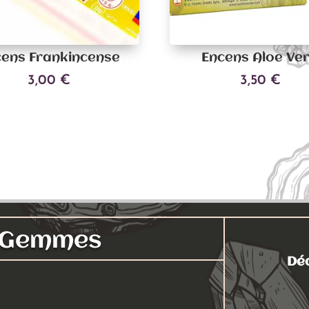
cens Frankincense
Encens Aloe Ve
3,00
€
3,50
€
Ajouter au panier
Ajouter au panier
s Gemmes
Déc