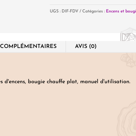
Diffuseur
UGS :
DIF-FDV
Catégories :
Encens et boug
Exotic
Fleur
de
Vie
 COMPLÉMENTAIRES
AVIS (0)
s d'encens, bougie chauffe plat, manuel d'utilisation.