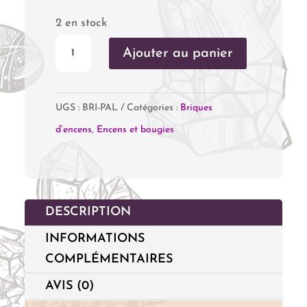
2 en stock
quantité
Ajouter au panier
de
Briques
UGS :
BRI-PAL
Catégories :
Briques
Encens
d’encens
,
Encens et bougies
Palo
Santo
DESCRIPTION
INFORMATIONS
COMPLÉMENTAIRES
AVIS (0)