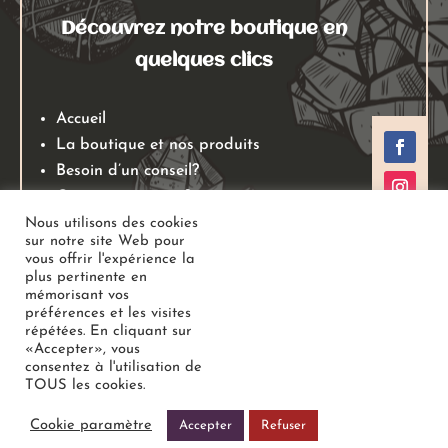
Découvrez notre boutique en
quelques clics
Accueil
La boutique et nos produits
Besoin d’un conseil?
Qui sommes nous?
Mentions légales
Nous utilisons des cookies
sur notre site Web pour
Conditions générales de ventes
vous offrir l'expérience la
Politiques de retours
plus pertinente en
mémorisant vos
Politique de confidentialité
préférences et les visites
répétées. En cliquant sur
«Accepter», vous
Copyright
Au Jardin des Gemmes
– Boutique de lithothérapie
consentez à l'utilisation de
TOUS les cookies.
– Bien-être –
Tous droits réservés
Cookie paramètre
Accepter
Refuser