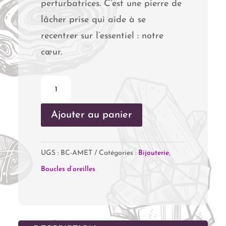
perturbatrices. C’est une pierre de
lâcher prise qui aide à se
recentrer sur l’essentiel : notre
cœur.
quantité
de
Ajouter au panier
Clous
d'oreilles
Améthyste
UGS :
BC-AMET
Catégories :
Bijouterie
,
Boucles d’oreilles