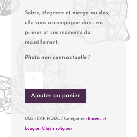
Sobre, élégante et
vierge au dos
,
elle vous accompagne dans vos
prières et vos moments de
recueillement.
Photo non contractuelle !
quantité
de
Ajouter au panier
Carte
Notre
Dame
UGS :
CAR-NDDL
Catégories :
Encens et
de
bougies
,
Objets religieux
Lourdes