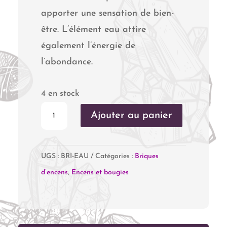
apporter une sensation de bien-
être. L’élément eau attire
également l’énergie de
l’abondance.
4 en stock
quantité
Ajouter au panier
de
Briques
UGS :
BRI-EAU
Catégories :
Briques
Encens
d’encens
,
Encens et bougies
"Eau
Feng
Shui"