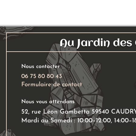
plusieurs
à
variations.
30,00 €
Les
options
peuvent
Au Jardin de
être
choisies
sur
Nous contacter
la
page
06 75 80 80 43
du
Formulaire de contact
produit
Nous vous attendons
52, rue Léon Gambetta 59540 CAUDR
Mardi au Samedi : 10:00–12:00, 14:00–1