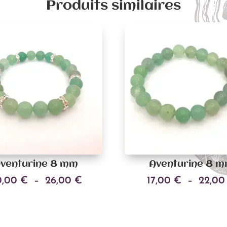
Produits similaires
venturine 8 mm
Aventurine 8 
Plage
0,00
€
–
26,00
€
17,00
€
–
22,0
Ce
de
Choix des options
Choix des options
produit
prix :
a
20,00 €