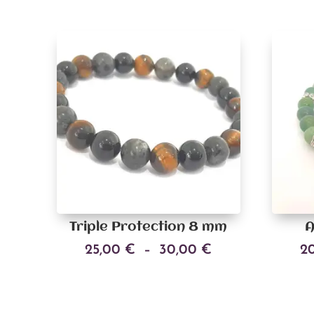
Triple Protection 8 mm
A
Plage
25,00
€
–
30,00
€
2
Ce
de
Choix des options
produit
prix :
a
25,00 €