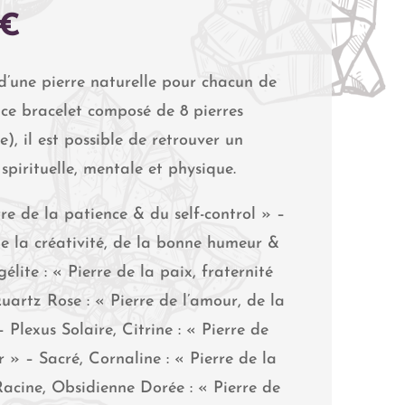
PLAGE
€
DE
PRIX :
d’une pierre naturelle pour chacun de
38,00 €
 ce bracelet composé de 8 pierres
À
), il est possible de retrouver un
43,00 €
 spirituelle, mentale et physique.
re de la patience & du self-control » –
de la créativité, de la bonne humeur &
lite : « Pierre de la paix, fraternité
uartz Rose : « Pierre de l’amour, de la
Plexus Solaire, Citrine : « Pierre de
» – Sacré, Cornaline : « Pierre de la
Racine, Obsidienne Dorée : « Pierre de