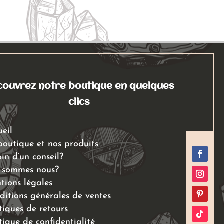
plusieurs
à
plusieurs
à
variations.
22,00 €
variations.
21,00 €
Les
Les
options
options
peuvent
peuvent
être
être
choisies
choisies
ouvrez notre boutique en quelques
sur
sur
clics
la
la
page
page
ueil
du
du
boutique et nos produits
produit
produit
in d’un conseil?
 sommes nous?
tions légales
ditions générales de ventes
tiques de retours
tique de confidentialité