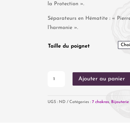
la Protection ».
Séparateurs en Hématite : « Pierre
l’harmonie ».
Taille du poignet
quantité
Ajouter au panier
de
Bracelet
UGS :
ND
Catégories :
7 chakras
,
Bijouterie
7
chakras
(perles