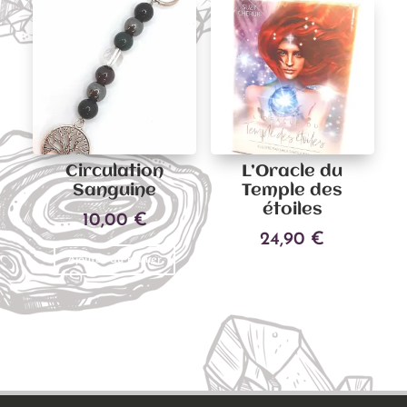
variati
Les
Les
options
options
peuvent
peuven
être
être
choisies
choisies
sur
sur
la
Circulation
L’Oracle du
la
page
Sanguine
Temple des
page
du
étoiles
10,00
€
du
produit
24,90
€
produit
Ajouter au panier
Ajouter au panier