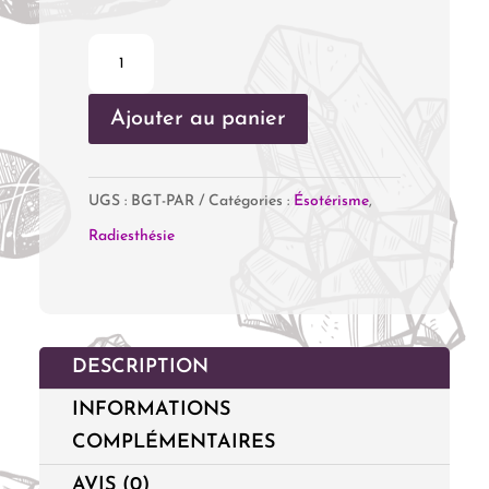
quantité
de
Ajouter au panier
Baguettes
parallèles
UGS :
BGT-PAR
Catégories :
Ésotérisme
,
Radiesthésie
DESCRIPTION
INFORMATIONS
COMPLÉMENTAIRES
AVIS (0)