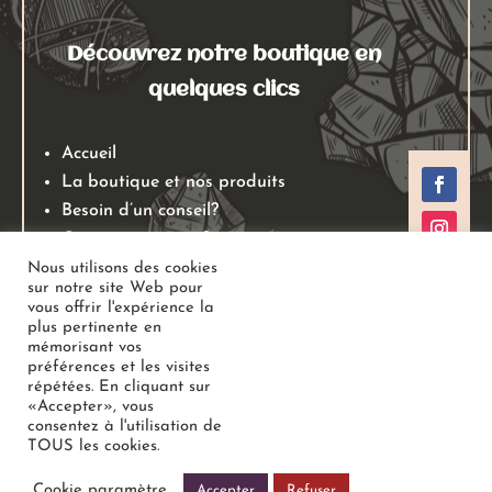
Découvrez notre boutique en
quelques clics
Accueil
La boutique et nos produits
Besoin d’un conseil?
Qui sommes nous?
Mentions légales
Nous utilisons des cookies
sur notre site Web pour
Conditions générales de ventes
vous offrir l'expérience la
Politiques de retours
plus pertinente en
mémorisant vos
Politique de confidentialité
préférences et les visites
répétées. En cliquant sur
«Accepter», vous
Copyright
Au Jardin des Gemmes
– Boutique de lithothérapie
consentez à l'utilisation de
TOUS les cookies.
– Bien-être –
Tous droits réservés
Cookie paramètre
Accepter
Refuser