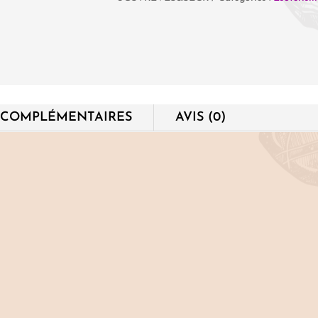
Vos
Rêves
et
leurs
Secrets
 COMPLÉMENTAIRES
AVIS (0)