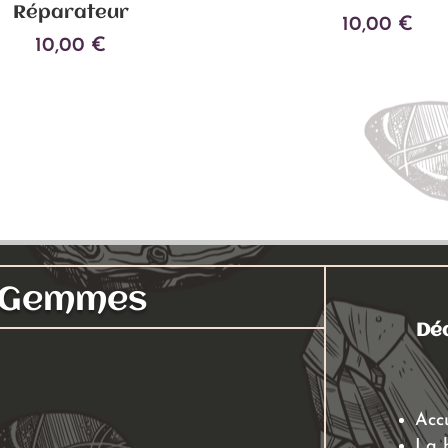
Réparateur
10,00
€
10,00
€
Ajouter au panier
Ajouter au panier
s Gemmes
Déc
Acc
La 