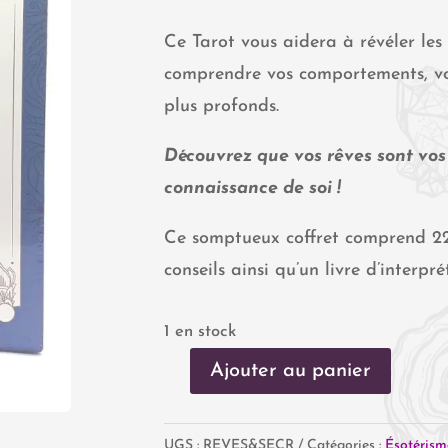
Ce Tarot vous aidera à révéler les
comprendre vos comportements, vos
plus profonds.
Découvrez que vos rêves sont vos 
connaissance de soi !
Ce somptueux coffret comprend 22 
conseils ainsi qu’un livre d’interpré
1 en stock
Ajouter au panier
quantité
de
UGS :
REVES&SECR
Catégories :
Ésotérism