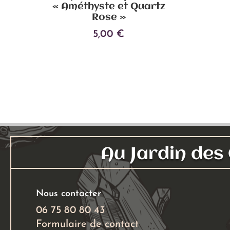
« Améthyste et Quartz
Rose »
5,00
€
Ce
Choix des options
produit
a
plusieurs
variations.
Les
options
peuvent
Au Jardin de
être
choisies
sur
Nous contacter
la
page
06 75 80 80 43
du
Formulaire de contact