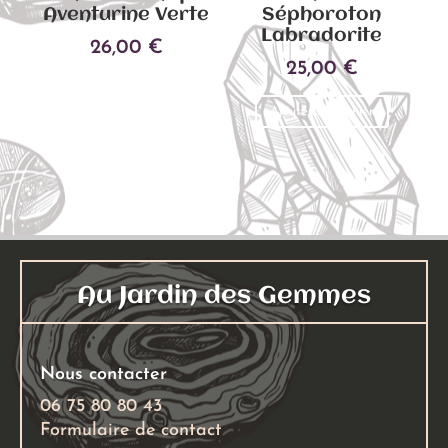
page
Aventurine Verte
Séphoroton
du
Labradorite
26,00
€
produit
25,00
€
Ajouter au panier
Ajouter au panier
Au Jardin des Gemmes
Nous contacter
06 75 80 80 43
Formulaire de contact