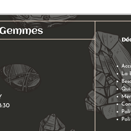
s Gemmes
Déc
Acc
La 
Beso
Qui
Men
Y
Con
8:30
Poli
Poli