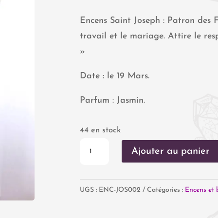
Encens Saint Joseph : Patron des 
travail et le mariage. Attire le resp
»
Date : le 19 Mars.
Parfum : Jasmin.
44 en stock
quantité
Ajouter au panier
de
Saint
UGS :
ENC-JOS002
Catégories :
Encens et 
Joseph