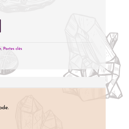
e
,
Portes clés
ode.