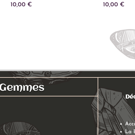
10,00
€
10,00
€
Ajouter au panier
Ajouter au panier
s Gemmes
Déc
Acc
La 