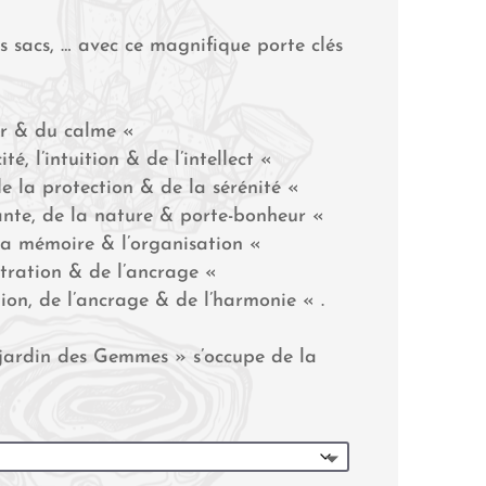
s sacs, … avec ce magnifique porte clés
ir & du calme «
é, l’intuition & de l’intellect «
e la protection & de la sérénité «
ante, de la nature & porte-bonheur «
 la mémoire & l’organisation «
ntration & de l’ancrage «
on, de l’ancrage & de l’harmonie « .
 jardin des Gemmes » s’occupe de la