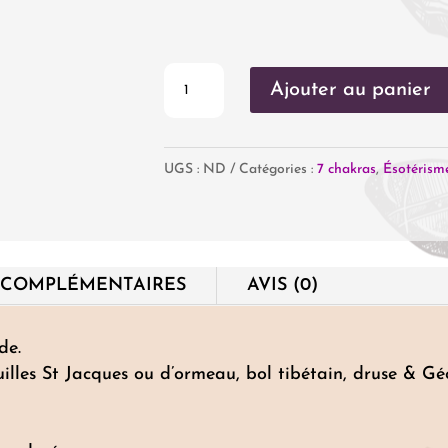
quantité
Ajouter au panier
de
Porte
UGS :
ND
Catégories :
7 chakras
,
Ésotérism
clés
7
chakras
 COMPLÉMENTAIRES
AVIS (0)
de.
uilles St Jacques ou d’ormeau, bol tibétain, druse & Gé