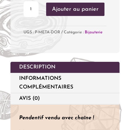
quantité
Ajouter au panier
de
Pendentif
UGS :
P-META-DOR
Catégorie :
Bijouterie
Métatron
Doré
DESCRIPTION
INFORMATIONS
COMPLÉMENTAIRES
AVIS (0)
Pendentif vendu avec chaîne !