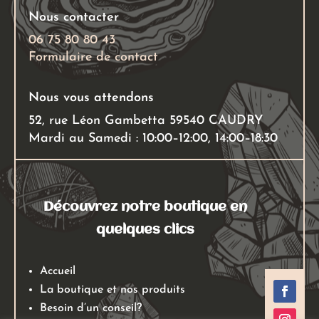
sur
sur
Nous contacter
la
la
page
page
06 75 80 80 43
Formulaire de contact
du
du
produit
produit
Nous vous attendons
52, rue Léon Gambetta 59540 CAUDRY
Mardi au Samedi : 10:00–12:00, 14:00–18:30
Découvrez notre boutique en
quelques clics
Accueil
La boutique et nos produits
Besoin d’un conseil?