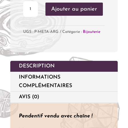
quantité
Ajouter au panier
de
Pendentif
UGS :
P-META-ARG
Catégorie :
Bijouterie
Métatron
Argenté
DESCRIPTION
INFORMATIONS
COMPLÉMENTAIRES
AVIS (0)
Pendentif vendu avec chaîne !